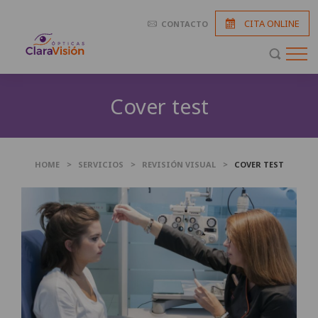
CITA ONLINE
CONTACTO
Cover test
HOME
>
SERVICIOS
>
REVISIÓN VISUAL
>
COVER TEST