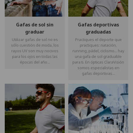
Gafas de sol sin
Gafas deportivas
graduar
graduadas
Utilizar gafas de sol no es
Practiques el deporte que
sólo cuestión de moda, los
practiques: natación,
rayos UV son muy nocivos
running, pádel, ciclismo... hay
para los ojos en todas las
una gafa de sol graduable
épocas del año...
para ti. En ópticas ClaraVisión
somos especialistas en
gafas deportivas...