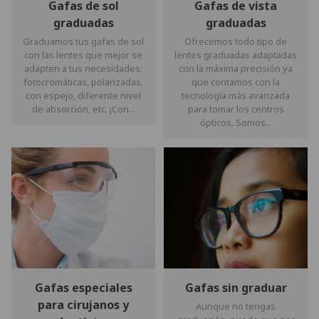
Gafas de sol
Gafas de vista
graduadas
graduadas
Graduamos tus gafas de sol
Ofrecemos todo tipo de
con las lentes que mejor se
lentes graduadas adaptadas
adapten a tus necesidades:
con la máxima precisión ya
fotocromáticas, polarizadas,
que contamos con la
con espejo, diferente nivel
tecnología más avanzada
de absorción, etc. ¡Con...
para tomar los centros
ópticos. Somos...
Gafas especiales
Gafas sin graduar
para cirujanos y
Aunque no tengas