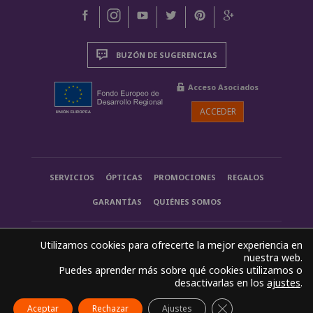
BUZÓN DE SUGERENCIAS
Acceso Asociados
ACCEDER
SERVICIOS
ÓPTICAS
PROMOCIONES
REGALOS
GARANTÍAS
QUIÉNES SOMOS
Utilizamos cookies para ofrecerte la mejor experiencia en
ClaraVisión. una marca registrada ® 2022 - 2026
nuestra web.
Puedes aprender más sobre qué cookies utilizamos o
claravision@claravision.es
desactivarlas en los
ajustes
.
Politica de privacidad
Aviso legal
Política legal
Politica de cookies
Cerrar el banner d
Aceptar
Rechazar
Ajustes