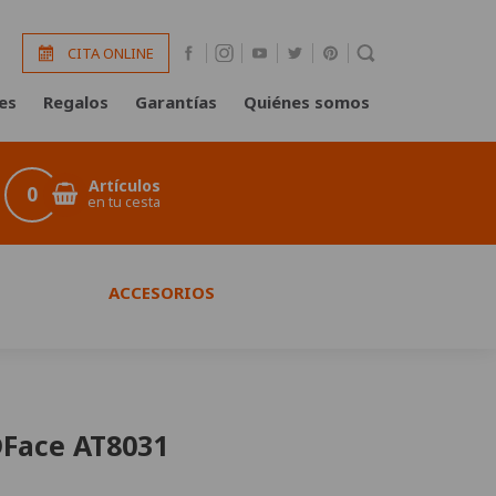
CITA ONLINE
es
Regalos
Garantías
Quiénes somos
Artículos
0
en tu cesta
ACCESORIOS
DFace AT8031