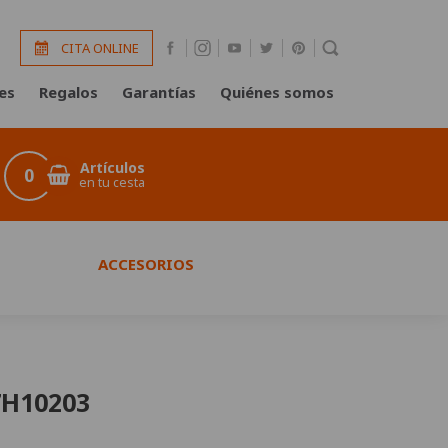
CITA ONLINE
es
Regalos
Garantías
Quiénes somos
Artículos
0
en tu cesta
ACCESORIOS
7H10203